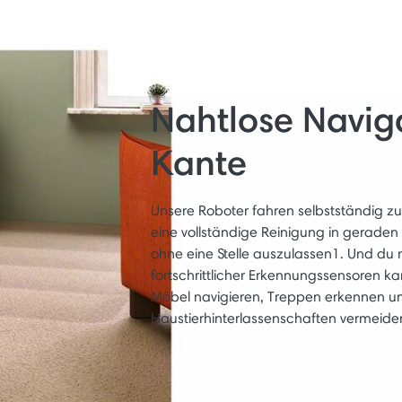
Nahtlose Navig
Kante
Unsere Roboter fahren selbstständig zu
eine vollständige Reinigung in gerade
ohne eine Stelle auszulassen1. Und du
fortschrittlicher Erkennungssensoren
Möbel navigieren, Treppen erkennen un
Haustierhinterlassenschaften vermeide