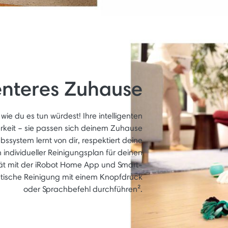
genteres Zuhause
e du es tun würdest! Ihre intelligenten
rkeit – sie passen sich deinem Zuhause
ssystem lernt von dir, respektiert deine
n individueller Reinigungsplan für deinen
ität mit der iRobot Home App und Smart-
tische Reinigung mit einem Knopfdruck
oder Sprachbefehl durchführen².