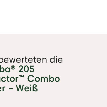
bewerteten die
ba® 205
ctor™ Combo
r – Weiß