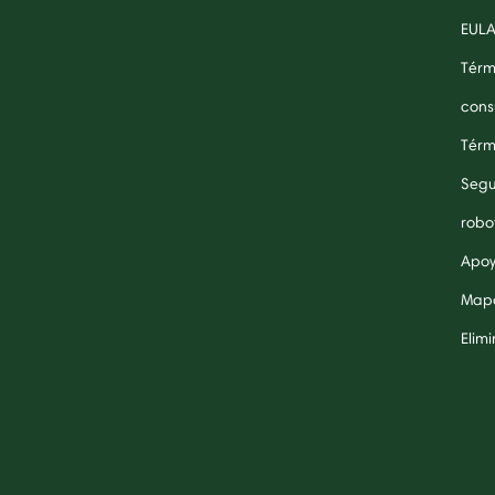
EUL
Térm
cons
Térm
Segu
robo
Apoy
Mapa
Elim