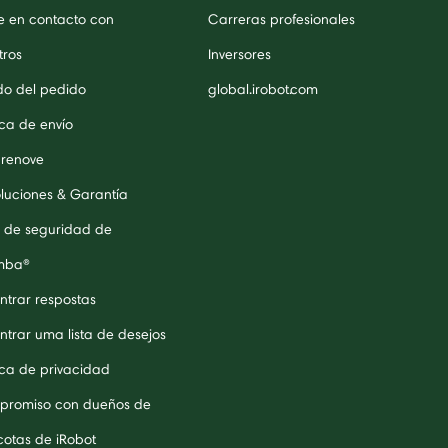
e en contacto con
Carreras profesionales
tros
Inversores
do del pedido
global.irobot.com
ica de envío
 renove
luciones & Garantía
 de seguridad de
mba®
ntrar respostas
ntrar uma lista de desejos
tica de privacidad
romiso con dueños de
otas de iRobot