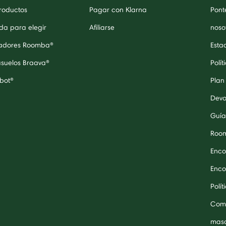
roductos
Pagar con Klarna
Pont
da para elegir
Afiliarse
noso
radores Roomba®
Esta
asuelos Braava®
Polít
bot®
Plan
Devo
Guía
Roo
Enco
Enco
Polí
Comp
masc