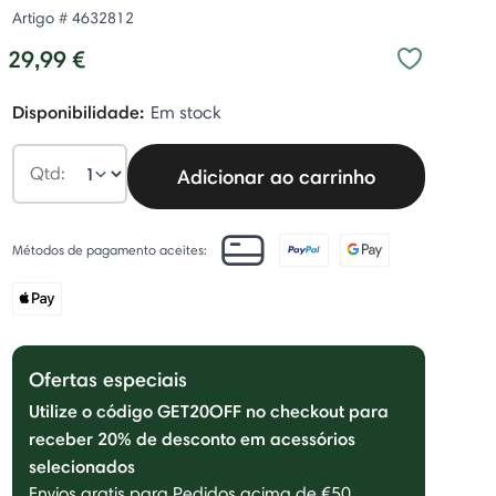
Artigo #
4632812
29,99 €
Disponibilidade:
Em stock
Qtd:
Adicionar ao carrinho
Métodos de pagamento aceites:
Ofertas especiais
Utilize o código GET20OFF no checkout para
receber 20% de desconto em acessórios
selecionados
Envios gratis para Pedidos acima de €50