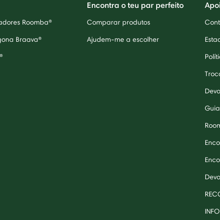
Encontra o teu par perfeito
Apo
radores Roomba®
Comparar produtos
Cont
egona Braava®
Ajudem-me a escolher
Esta
®
Polít
Troc
Devo
Guia
Roo
Enco
Enco
Devo
RECO
INF