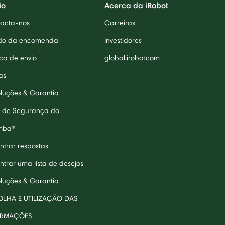
io
Acerca da iRobot
acta-nos
Carreiras
do da encomenda
Investidores
ica de envio
global.irobot.com
as
luções & Garantia
 de Segurança do
mba®
ntrar respostas
ntrar uma lista de desejos
luções & Garantia
LHA E UTILIZAÇÃO DAS
ORMAÇÕES