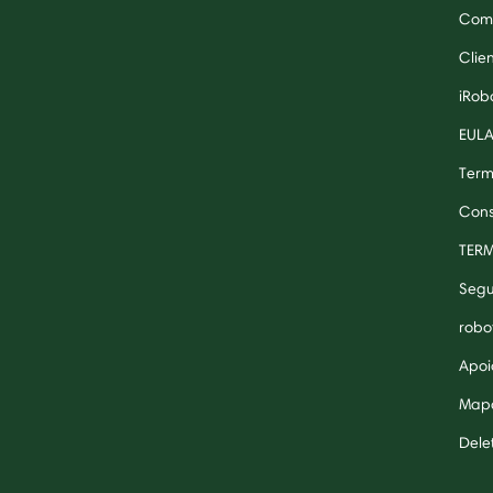
Comp
Clie
iRob
EUL
Term
Cons
TER
Segu
robo
Apoi
Mapa
Dele