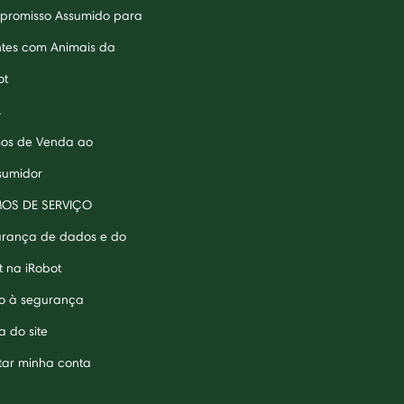
romisso Assumido para
ntes com Animais da
ot
A
os de Venda ao
umidor
MOS DE SERVIÇO
rança de dados e do
t na iRobot
o à segurança
 do site
tar minha conta