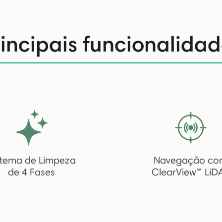
rincipais funcionalidad
stema de Limpeza
Navegação co
de 4 Fases
ClearView™ LiD