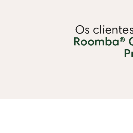
Os cliente
Roomba® 
P