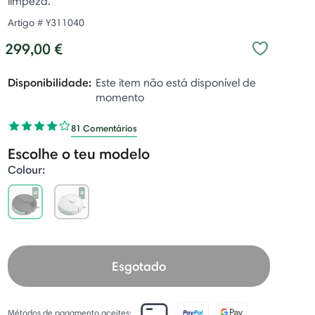
limpeza.
Artigo #
Y311040
299,00 €
Disponibilidade:
Este item não está disponível de
momento
81 Comentários
Escolhe o teu modelo
Colour:
selected
Esgotado
Métodos de pagamento aceites: