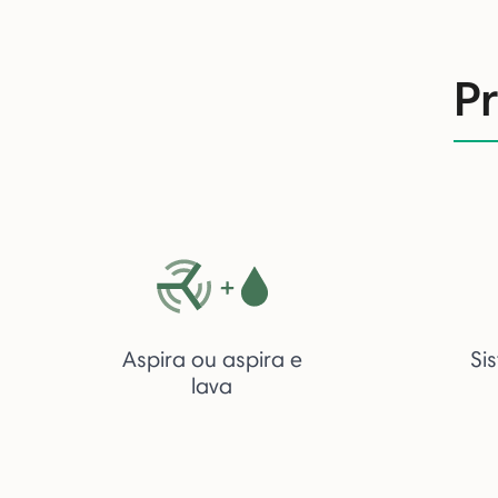
P
Aspira ou aspira e
Si
lava