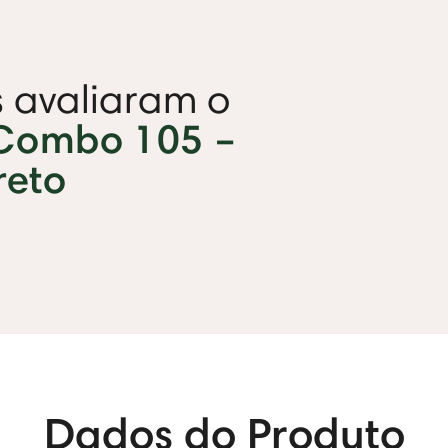
s avaliaram o
Combo 105 –
reto
Dados do Produto