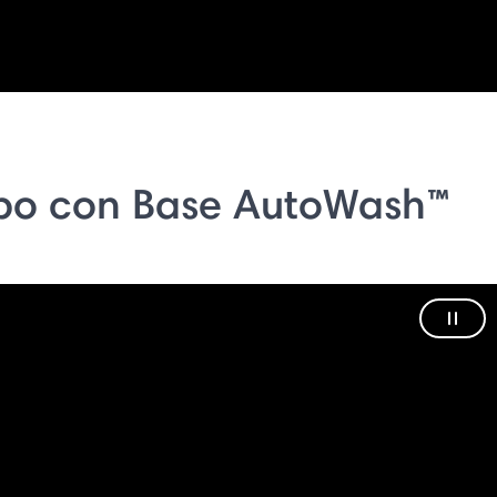
bo con Base AutoWash™
Paus