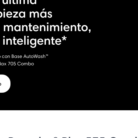
pieza más
 mantenimiento,
inteligente*
 con Base AutoWash™
 Max 705 Combo
o