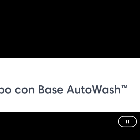
bo con Base AutoWash™
Paus