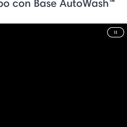
bo con Base AutoWash™
Paus