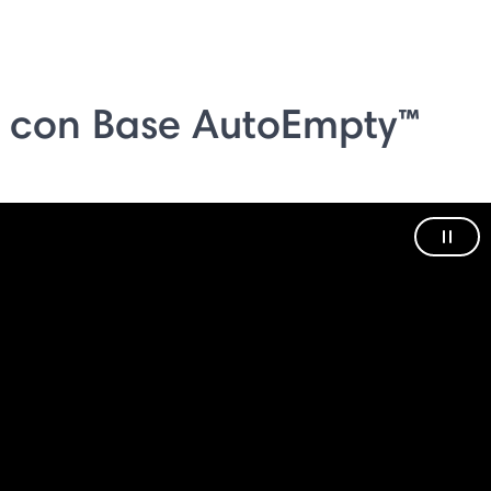
 con Base AutoEmpty™
Paus