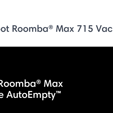
ot Roomba® Max 715 Vac
 Roomba® Max
e AutoEmpty™