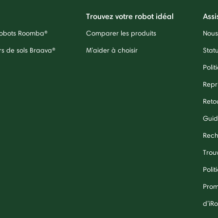
Trouvez votre robot idéal
Assi
 robots Roomba®
Comparer les produits
Nous
rs de sols Braava®
M’aider à choisir
Stat
Polit
Repr
Reto
Guid
Rech
Trouv
Polit
Prom
d’iR