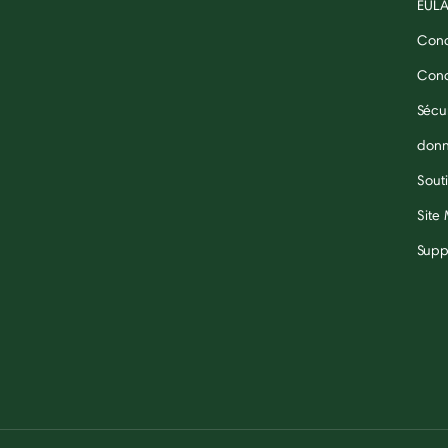
EUL
Cond
Condi
Sécu
don
Souti
Site
Supp