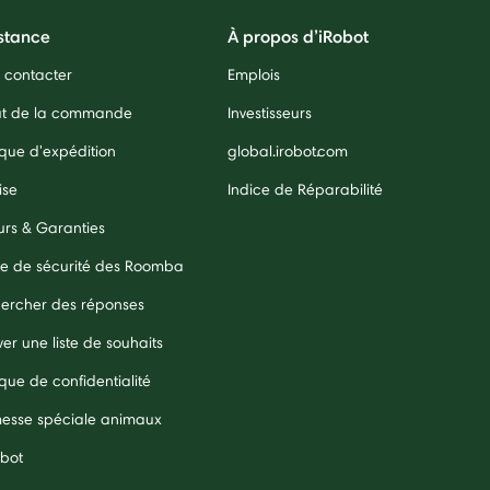
stance
À propos d’iRobot
 contacter
Emplois
ut de la commande
Investisseurs
ique d'expédition
global.irobot.com
ise
Indice de Réparabilité
urs & Garanties
e de sécurité des Roomba
ercher des réponses
er une liste de souhaits
ique de confidentialité
esse spéciale animaux
obot