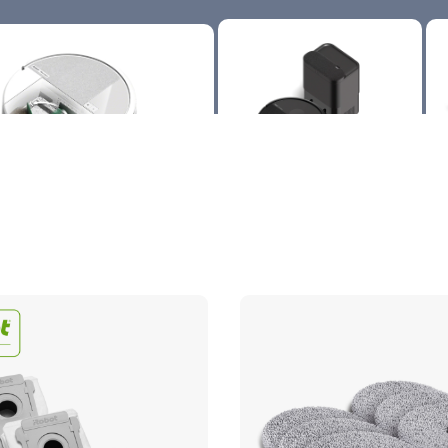
oomba® 205 DustCompactor™
Roomba® 105 Combo Séries
Ro