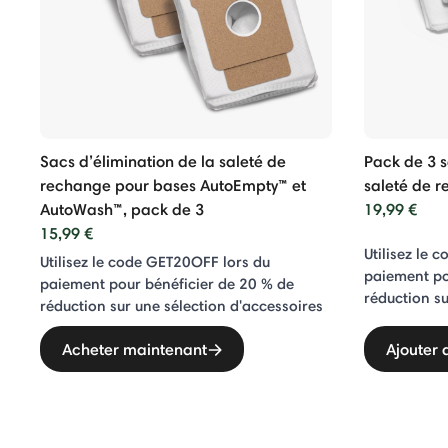
0 Max
ntial Série
Roomba Combo® Séries i
Roomba Combo® Série j
Roo
ies i
ie j
Sacs d’élimination de la saleté de
Pack de 3 s
rechange pour bases AutoEmpty™ et
saleté de 
AutoWash™, pack de 3
19,99 €
15,99 €
Utilisez le 
Utilisez le code GET20OFF lors du
paiement po
paiement pour bénéficier de 20 % de
réduction su
réduction sur une sélection d'accessoires
Acheter maintenant
Ajouter 