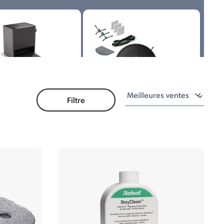
Filtre
omba Combo® 10 Max
Roomba Combo® Essential Série