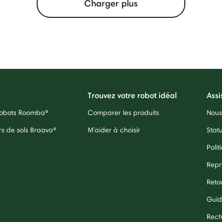
Charger plus
Trouvez votre robot idéal
Assi
 robots Roomba®
Comparer les produits
Nous
rs de sols Braava®
M’aider à choisir
Stat
Polit
Repr
Reto
Guid
Rech