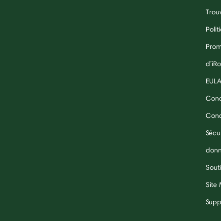
Trouv
Polit
Prom
d’iR
EUL
Cond
Condi
Sécu
don
Souti
Site
Supp