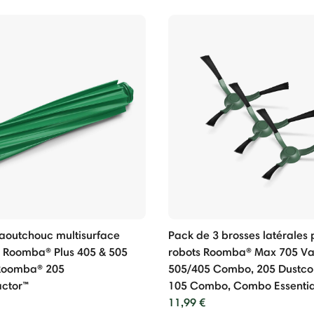
caoutchouc multisurface
Pack de 3 brosses latérales 
s Roomba® Plus 405 & 505
robots Roomba® Max 705 Vac
Roomba® 205
505/405 Combo, 205 Dustc
ctor™
105 Combo, Combo Essentia
11,99 €