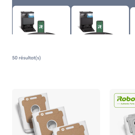
 Combo
 Combo
o Série
50 résultat(s)
 Combo
Roomba® Plus 505 Combo
Roomba® Plus 405 Combo
R
 Combo
 Combo
tCompactor™
o Séries