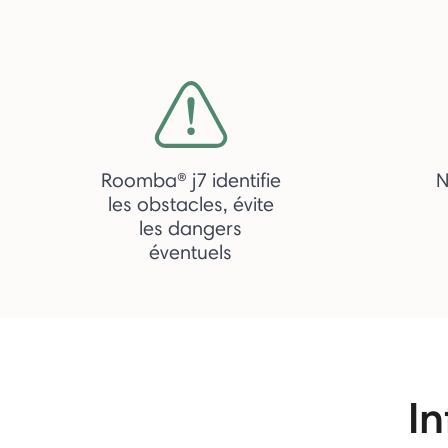
Roomba® j7 identifie
N
les obstacles, évite
les dangers
éventuels
In