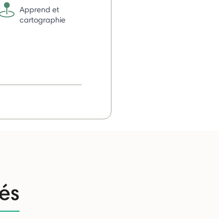
Apprend et
cartographie
tés