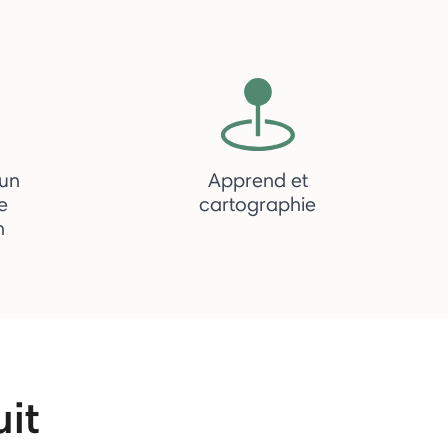
 un
Apprend et
e
cartographie
n
uit