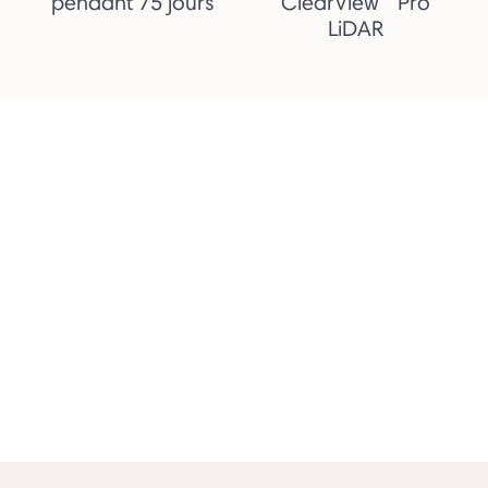
pendant 75 jours
ClearView™ Pro
LiDAR