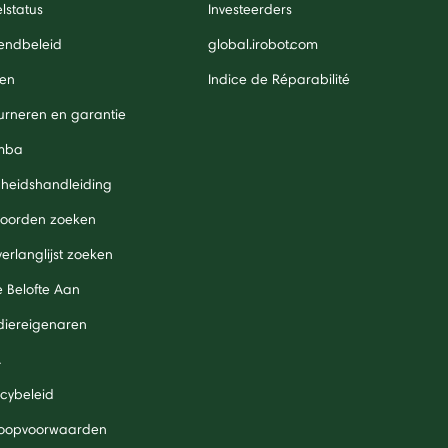
lstatus
Investeerders
endbeleid
global.irobot.com
len
Indice de Réparabilité
urneren en garantie
mba
igheidshandleiding
oorden zoeken
verlanglijst zoeken
 Belofte Aan
diereigenaren
A
acybeleid
oopvoorwaarden