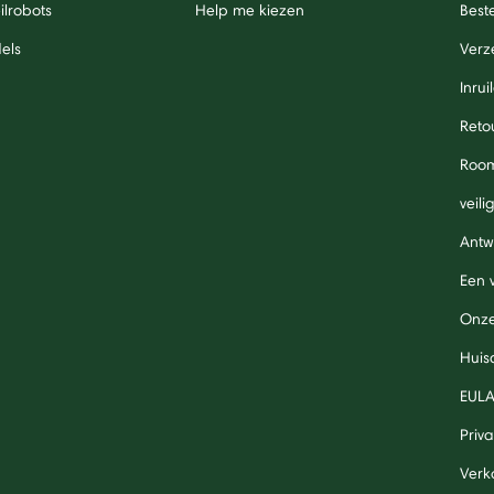
lrobots
Help me kiezen
Beste
els
Verz
Inrui
Reto
Roo
veil
Antw
Een 
Onze
Huis
EUL
Priv
Verk