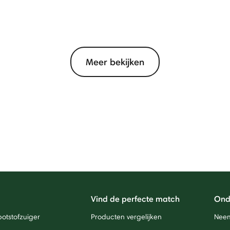
Meer bekijken
Vind de perfecte match
Ond
otstofzuiger
Producten vergelijken
Neem