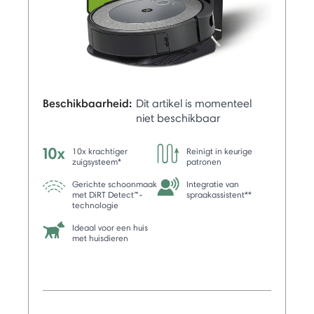
Beschikbaarheid:
Dit artikel is momenteel
niet beschikbaar
10x krachtiger
Reinigt in keurige
zuigsysteem*
patronen
Gerichte schoonmaak
Integratie van
met DiRT Detect™-
spraakassistent**
technologie
Ideaal voor een huis
met huisdieren