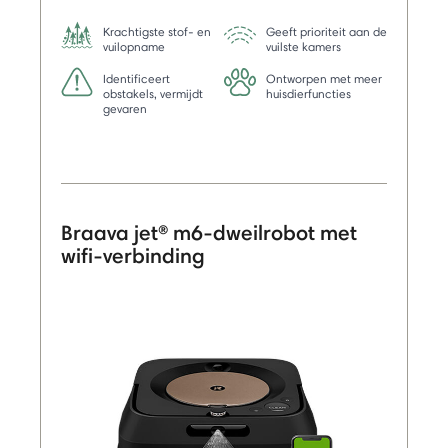
Krachtigste stof- en
Geeft prioriteit aan de
vuilopname
vuilste kamers
Identificeert
Ontworpen met meer
obstakels, vermijdt
huisdierfuncties
gevaren
Braava jet® m6-dweilrobot met
wifi-verbinding