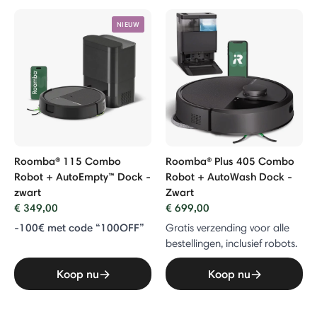
NIEUW
Roomba® 115 Combo
Roomba® Plus 405 Combo
Robot + AutoEmpty™ Dock -
Robot + AutoWash Dock -
zwart
Zwart
€ 349,00
€ 699,00
-100€ met code “100OFF”
Gratis verzending voor alle
bestellingen, inclusief robots.
Koop nu
Koop nu