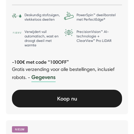
Deskundig stofzuigen,
PowerSpin™ dweilborstel
vlekkeloos dweilen
met PerfectEdge®
Verwijdert vuil
PrecisionVision™ AI-
automatisch, wast en
technologie +
droogt dweil met
ClearView™ Pro LiDAR
warmte
-100€ met code “100OFF”
Gratis verzending voor alle bestellingen, inclusief
Gegevens
robots.
-
Koop nu
NIEUW