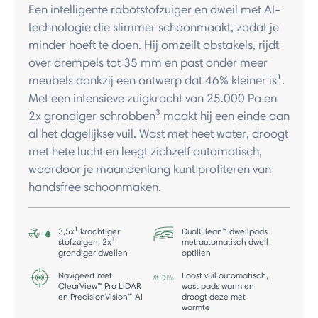
Een intelligente robotstofzuiger en dweil met AI-
technologie die slimmer schoonmaakt, zodat je
minder hoeft te doen. Hij omzeilt obstakels, rijdt
over drempels tot 35 mm en past onder meer
meubels dankzij een ontwerp dat 46% kleiner is¹.
Met een intensieve zuigkracht van 25.000 Pa en
2x grondiger schrobben³ maakt hij een einde aan
al het dagelijkse vuil. Wast met heet water, droogt
met hete lucht en leegt zichzelf automatisch,
waardoor je maandenlang kunt profiteren van
handsfree schoonmaken.
3,5x¹ krachtiger
DualClean™ dweilpads
stofzuigen, 2x³
met automatisch dweil
grondiger dweilen
optillen
Navigeert met
Loost vuil automatisch,
ClearView™ Pro LiDAR
wast pads warm en
en PrecisionVision™ AI
droogt deze met
warmte