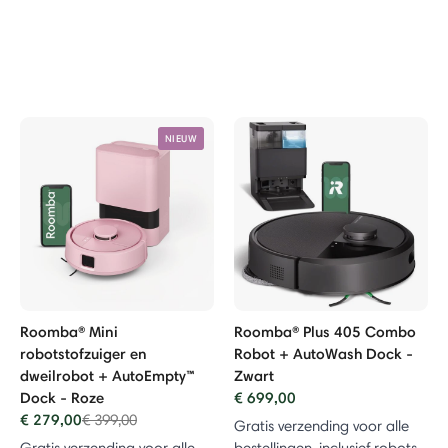
NIEUW
Roomba® Mini
Roomba® Plus 405 Combo
robotstofzuiger en
Robot + AutoWash Dock -
dweilrobot + AutoEmpty™
Zwart
Dock - Roze
€ 699,00
€ 279,00
Price reduced from
to
€ 399,00
Gratis verzending voor alle