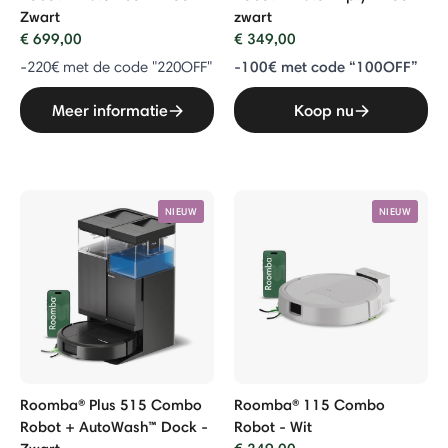
Zwart
zwart
€ 699,00
€ 349,00
-100€ met code “100OFF”
-220€ met de code "220OFF"
Meer informatie
Koop nu
NIEUW
NIEUW
Roomba® Plus 515 Combo
Roomba® 115 Combo
Robot + AutoWash™ Dock -
Robot - Wit