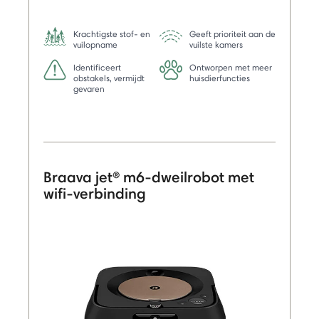
Krachtigste stof- en
Geeft prioriteit aan de
vuilopname
vuilste kamers
Identificeert
Ontworpen met meer
obstakels, vermijdt
huisdierfuncties
gevaren
Braava jet® m6-dweilrobot met
wifi-verbinding