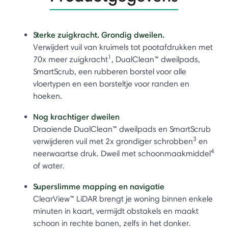
Sterke zuigkracht. Grondig dweilen.
Verwijdert vuil van kruimels tot pootafdrukken met
1
70x meer zuigkracht
, DualClean™ dweilpads,
SmartScrub, een rubberen borstel voor alle
vloertypen en een borsteltje voor randen en
hoeken.
Nog krachtiger dweilen
Draaiende DualClean™ dweilpads en SmartScrub
3
verwijderen vuil met 2x grondiger schrobben
en
4
neerwaartse druk. Dweil met schoonmaakmiddel
of water.
Superslimme mapping en navigatie
ClearView™ LiDAR brengt je woning binnen enkele
minuten in kaart, vermijdt obstakels en maakt
schoon in rechte banen, zelfs in het donker.